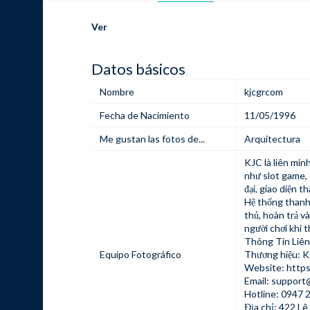
Ver
Datos básicos
Nombre
kjcgrcom
Fecha de Nacimiento
11/05/1996
Me gustan las fotos de...
Arquitectura
KJC
là liên min
như slot game, c
đại, giao diện 
Hệ thống thanh
thủ, hoàn trả v
người chơi khi t
Thông Tin Liên
Equipo Fotográfico
Thương hiệu: 
Website:
https
Email:
support@
Hotline: 0947 
Địa chỉ: 422 Lê