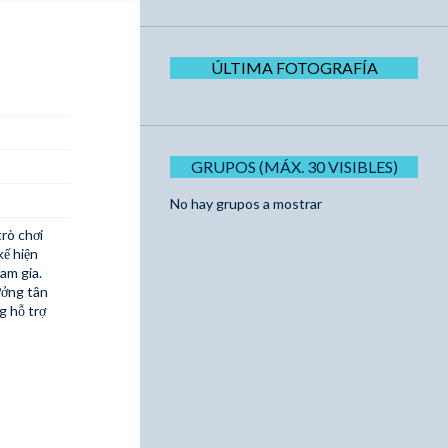
ÚLTIMA FOTOGRAFÍA
GRUPOS (MÁX. 30 VISIBLES)
No hay grupos a mostrar
trò chơi
kế hiện
ham gia.
ưởng tân
g hỗ trợ