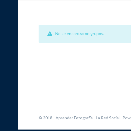
No se encontraron grupos.
© 2018 - Aprender Fotografía - La Red Social
· Pow