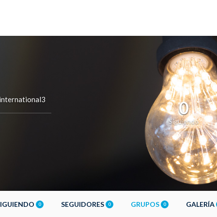
international3
0
Siguiendo
SIGUIENDO
SEGUIDORES
GRUPOS
GALERÍA
0
0
0