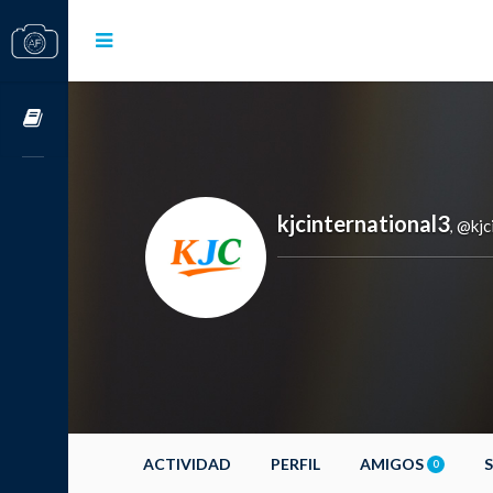
Cursos OnLine
kjcinternational3
@kjc
,
ACTIVIDAD
PERFIL
AMIGOS
0