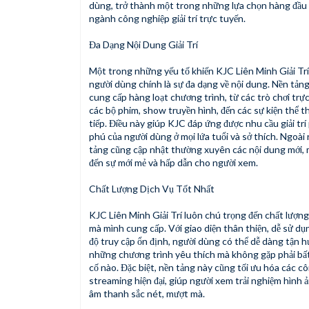
dùng, trở thành một trong những lựa chọn hàng đầu
ngành công nghiệp giải trí trực tuyến.
Đa Dạng Nội Dung Giải Trí
Một trong những yếu tố khiến KJC Liên Minh Giải Trí
người dùng chính là sự đa dạng về nội dung. Nền tản
cung cấp hàng loạt chương trình, từ các trò chơi trực
các bộ phim, show truyền hình, đến các sự kiện thể t
tiếp. Điều này giúp KJC đáp ứng được nhu cầu giải tr
phú của người dùng ở mọi lứa tuổi và sở thích. Ngoài 
tảng cũng cập nhật thường xuyên các nội dung mới,
đến sự mới mẻ và hấp dẫn cho người xem.
Chất Lượng Dịch Vụ Tốt Nhất
KJC Liên Minh Giải Trí luôn chú trọng đến chất lượng
mà mình cung cấp. Với giao diện thân thiện, dễ sử dụ
độ truy cập ổn định, người dùng có thể dễ dàng tận 
những chương trình yêu thích mà không gặp phải bất
cố nào. Đặc biệt, nền tảng này cũng tối ưu hóa các c
streaming hiện đại, giúp người xem trải nghiệm hình 
âm thanh sắc nét, mượt mà.