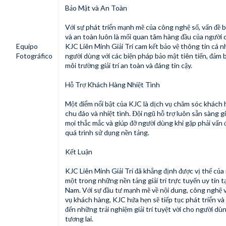
Bảo Mật và An Toàn
Với sự phát triển mạnh mẽ của công nghệ số, vấn đề 
và an toàn luôn là mối quan tâm hàng đầu của người 
Equipo
KJC Liên Minh Giải Trí cam kết bảo vệ thông tin cá 
Fotográfico
người dùng với các biện pháp bảo mật tiên tiến, đảm
môi trường giải trí an toàn và đáng tin cậy.
Hỗ Trợ Khách Hàng Nhiệt Tình
Một điểm nổi bật của KJC là dịch vụ chăm sóc khách
chu đáo và nhiệt tình. Đội ngũ hỗ trợ luôn sẵn sàng gi
mọi thắc mắc và giúp đỡ người dùng khi gặp phải vấn 
quá trình sử dụng nền tảng.
Kết Luận
KJC Liên Minh Giải Trí đã khẳng định được vị thế của 
một trong những nền tảng giải trí trực tuyến uy tín tạ
Nam. Với sự đầu tư mạnh mẽ về nội dung, công nghệ 
vụ khách hàng, KJC hứa hẹn sẽ tiếp tục phát triển v
đến những trải nghiệm giải trí tuyệt vời cho người dù
tương lai.