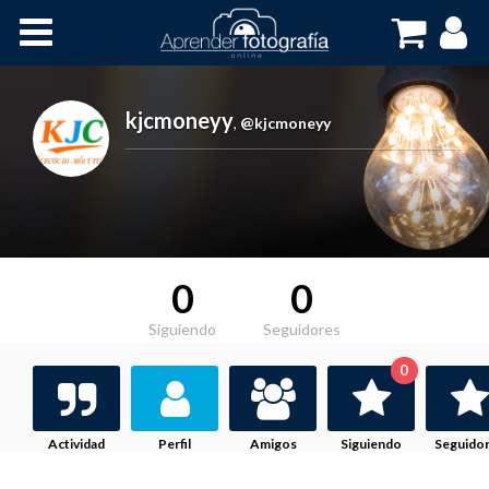
Inicio
Cursos OnLine
kjcmoneyy
,
@kjcmoneyy
0
0
Siguiendo
Seguidores
0
Actividad
Perfil
Amigos
Siguiendo
Seguido