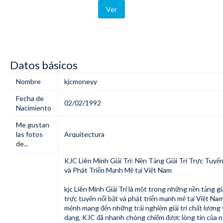
Ver
Datos básicos
Nombre
kjcmoneyy
Fecha de
02/02/1992
Nacimiento
Me gustan
las fotos
Arquitectura
de...
KJC Liên Minh Giải Trí: Nền Tảng Giải Trí Trực Tuyế
và Phát Triển Mạnh Mẽ tại Việt Nam
kjc
Liên Minh Giải Trí là một trong những nền tảng giả
trực tuyến nổi bật và phát triển mạnh mẽ tại Việt Nam
mệnh mang đến những trải nghiệm giải trí chất lượng 
dạng, KJC đã nhanh chóng chiếm được lòng tin của n