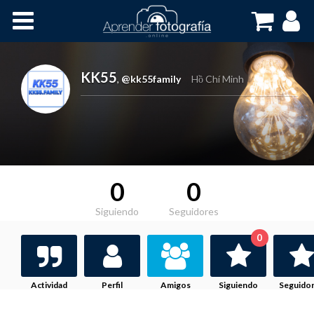
Inicio
Cursos OnLine
KK55
,
@kk55family
Hồ Chí Minh
0
0
Siguiendo
Seguidores
0
Actividad
Perfil
Amigos
Siguiendo
Seguido