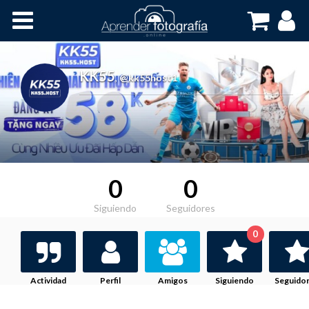
Inicio
Cursos OnLine
KK55
,
@kk55host1
0
0
Siguiendo
Seguidores
0
Actividad
Perfil
Amigos
Siguiendo
Seguido