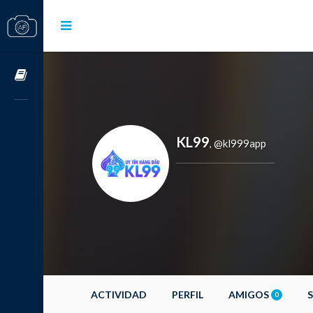
Cursos OnLine
KL99
@kl999app
,
ACTIVIDAD
PERFIL
AMIGOS
0