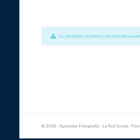
Lo sentimos, no hemos encontrado usuari
© 2018 - Aprender Fotografía - La Red Social
· Pow