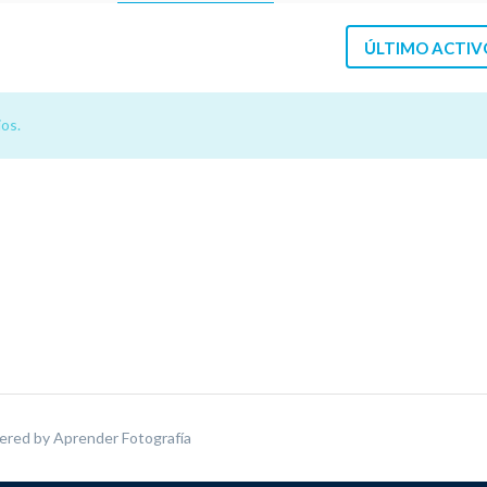
ÚLTIMO ACTIV
os.
ered by
Aprender Fotografía