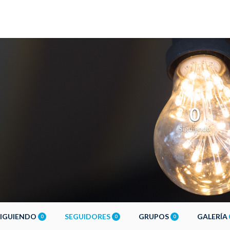
0
Siguiendo
SIGUIENDO
SEGUIDORES
GRUPOS
GALERÍA
0
0
0