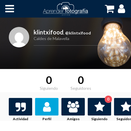
Inicio
Cursos OnLine
klintxifood
,
@klintxifood
Caldes de Malavella
0
0
Siguiendo
Seguidores
0
Actividad
Perfil
Amigos
Siguiendo
Seguido