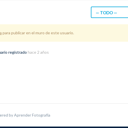
— TODO —
a
para publicar en el muro de este usuario.
ario registrado
hace 2 años
ered by
Aprender Fotografía