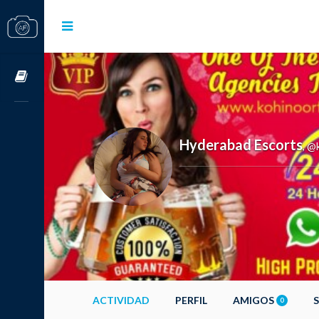
Cursos OnLine
Hyderabad Escorts
@k
,
ACTIVIDAD
PERFIL
AMIGOS
0