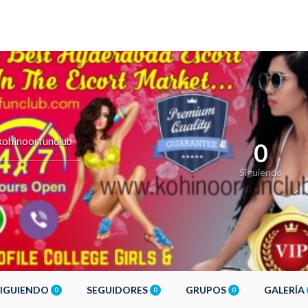
ohinoorfunclub
0
Siguiendo
SIGUIENDO
SEGUIDORES
GRUPOS
GALERÍA
0
0
0