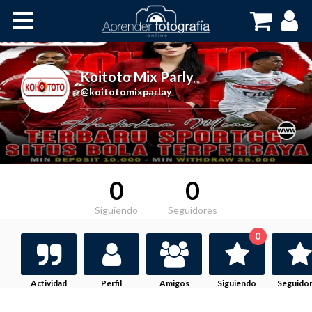
Inicio
Cursos OnLine
Koitoto Mix Parly
,
@koitotomixparlay
0
0
Siguiendo
Seguidores
0
Actividad
Perfil
Amigos
Siguiendo
Seguido