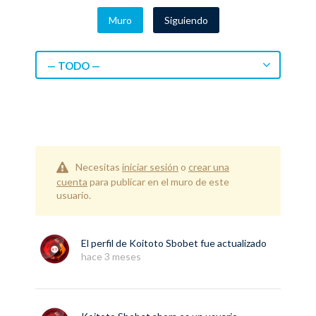
Muro
Siguiendo
— TODO —
Necesitas
iniciar sesión
o
crear una
cuenta
para publicar en el muro de este
usuario.
El perfil de
Koitoto Sbobet
fue actualizado
hace 3 meses