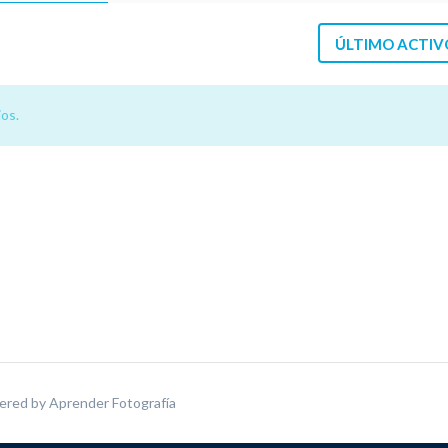
ÚLTIMO ACTIV
os.
ered by
Aprender Fotografía