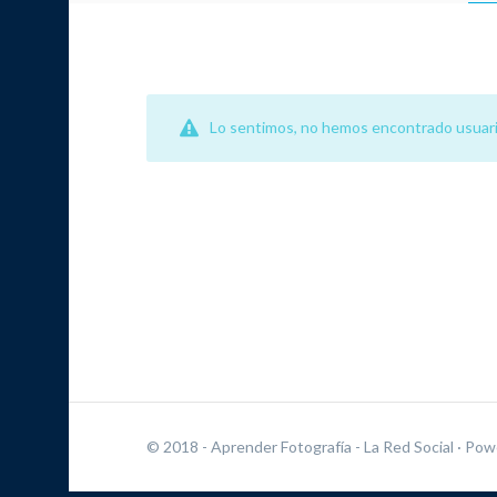
Lo sentimos, no hemos encontrado usuari
© 2018 - Aprender Fotografía - La Red Social
· Pow