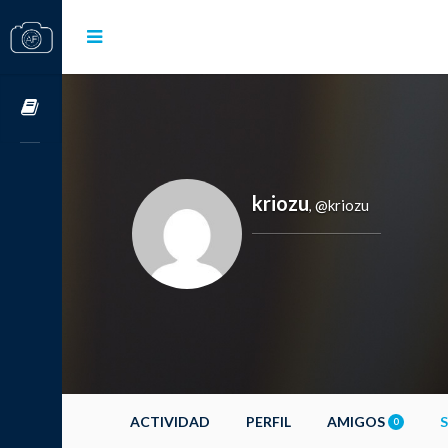
Cursos OnLine
kriozu
@kriozu
,
ACTIVIDAD
PERFIL
AMIGOS
0