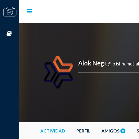
Cursos OnLine
Alok Negi
@krishnametla
,
ACTIVIDAD
PERFIL
AMIGOS
0