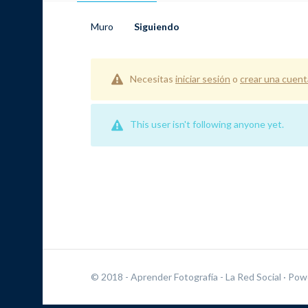
Muro
Siguiendo
Necesitas
iniciar sesión
o
crear una cuent
This user isn't following anyone yet.
© 2018 - Aprender Fotografía - La Red Social
· Pow