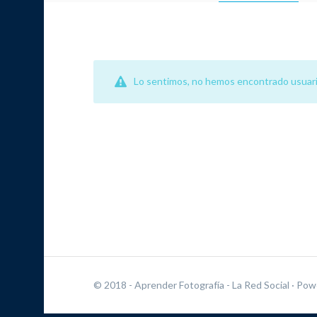
Lo sentimos, no hemos encontrado usuari
© 2018 - Aprender Fotografía - La Red Social
· Pow