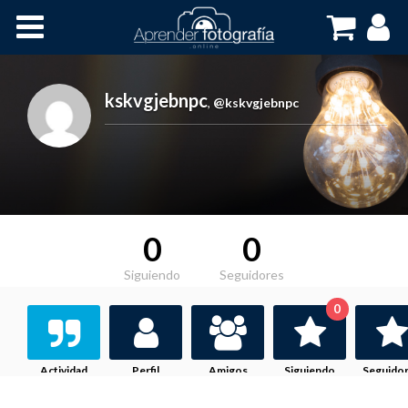
Inicio
Cursos OnLine
kskvgjebnpc
,
@kskvgjebnpc
0
0
Siguiendo
Seguidores
0
Actividad
Perfil
Amigos
Siguiendo
Seguido