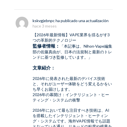
kskvgjebnpc
ha publicado una actualización
hace 3 meses
【2026年最新情報】VAPE業界を揺るがす3
つの革新的テクノロジー
監修者情報：
「本記事は、Nihon-Vape編集
部の佐藤真由が、日本の法規制と最新のトレ
ンドに基づき監修しています。」
文章紹介：
2026年に発表された最新のデバイス技術
と、それがユーザー体験をどう変えるかをい
ち早くお届けします。
2026年の幕開け：インテリジェント・ヒー
ティング・システムの衝撃
2026年において最も注目すべき技術は、AI
を搭載したインテリジェント・ヒーティン
グ・システムです。海外VAPE情報でも話題
となっている通り、リキッドの粘度や残量を