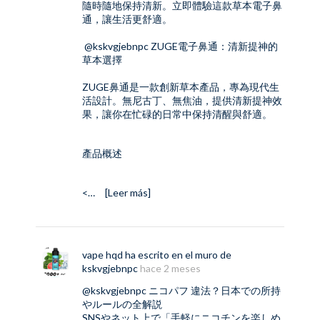
隨時隨地保持清新。立即體驗這款草本電子鼻
通，讓生活更舒適。
@kskvgjebnpc
ZUGE電子鼻通：清新提神的
草本選擇
ZUGE鼻通
是一款創新草本產品，專為現代生
活設計。無尼古丁、無焦油，提供清新提神效
果，讓你在忙碌的日常中保持清醒與舒適。
產品概述
<…
[Leer más]
vape hqd
ha escrito en el muro de
kskvgjebnpc
hace 2 meses
@kskvgjebnpc
ニコパフ 違法？日本での所持
やルールの全解説
SNSやネット上で「手軽にニコチンを楽しめ