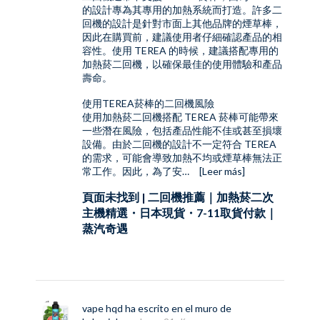
的設計專為其專用的加熱系統而打造。許多二
回機的設計是針對市面上其他品牌的煙草棒，
因此在購買前，建議使用者仔細確認產品的相
容性。使用 TEREA 的時候，建議搭配專用的
加熱菸二回機，以確保最佳的使用體驗和產品
壽命。
使用TEREA菸棒的二回機風險
使用
加熱菸二回機
搭配 TEREA 菸棒可能帶來
一些潛在風險，包括產品性能不佳或甚至損壞
設備。由於二回機的設計不一定符合 TEREA
的需求，可能會導致加熱不均或煙草棒無法正
常工作。因此，為了安…
[Leer más]
頁面未找到 | 二回機推薦｜加熱菸二次
主機精選・日本現貨・7-11取貨付款｜
蒸汽奇遇
vape hqd
ha escrito en el muro de