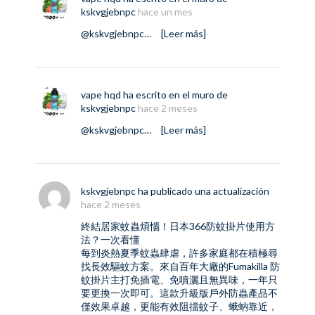
kskvgjebnpc
hace un mes
@kskvgjebnpc
…
[Leer más]
vape hqd
ha escrito en el muro de
kskvgjebnpc
hace 2 meses
@kskvgjebnpc
…
[Leer más]
kskvgjebnpc
ha publicado una actualización
hace 2 meses
終結居家蚊蟲煩惱！日本366防蚊掛片使用方
法？一次看懂
每到炎熱夏季蚊蟲肆虐，許多家庭都在積極尋
找長效驅蚊方案。來自百年大廠的
Fumakilla 防
蚊掛片
主打免插電、免噴灑且無異味，一年只
要更換一次即可。這款升級版戶外防蟲產品不
僅效果卓越，更能有效阻擋蚊子、蛾蚋靠近，