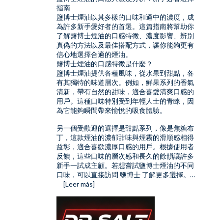
指南
鹽博士煙油以其多樣的口味和適中的濃度，成
為許多新手愛好者的首選。這篇指南將幫助你
了解鹽博士煙油的口感特徵、濃度影響、辨別
真偽的方法以及最佳搭配方式，讓你能夠更有
信心地選擇合適的煙油。
鹽博士煙油的口感特徵是什麼？
鹽博士煙油提供各種風味，從水果到甜點，各
有其獨特的味道層次。例如，鮮果系列的香氣
清新，帶有自然的甜味，適合喜愛清爽口感的
用戶。這種口味特別受到年輕人士的青睞，因
為它能夠瞬間帶來愉悅的吸食體驗。
另一個受歡迎的選擇是甜點系列，像是焦糖布
丁，這款煙油的濃郁甜味與煙霧的滑順感相得
益彰，適合喜歡濃厚口感的用戶。根據使用者
反饋，這些口味的層次感和長久的餘韻讓許多
新手一試成主顧。若想嘗試鹽博士煙油的不同
口味，可以直接訪問
鹽博士
了解更多選擇。…
[Leer más]