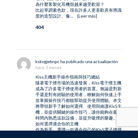
為什麼客製化耳機殼越來越受歡迎？
比起單調素色款，現在許多人更喜歡具有辨識
度的造型設計。像…
[Leer más]
404
kskvgjebnpc
ha publicado una actualización
hace 3 meses
Kiss主機新手操作指南與技巧總結
隨著電子煙市場的迅速發展，
Kiss電子煙
主機
成為了許多電子煙使用者的首選。無論是對新
手還是對有經驗的使用者，瞭解如何快速上手
並掌握操作技巧都能幫助提升使用體驗。本文
將帶領新手了解如何選擇、使用與維護Kis5主
機，並提供關鍵的操作技巧，讓你能夠在最短
時間內熟悉這款設備，並提升吸煙的樂趣。
如何選擇適合你的主機
作為新手，選擇一款適合自己的
Kis5電子煙
煙
桿是開始電子煙之旅的第一步。市場上的Kiss