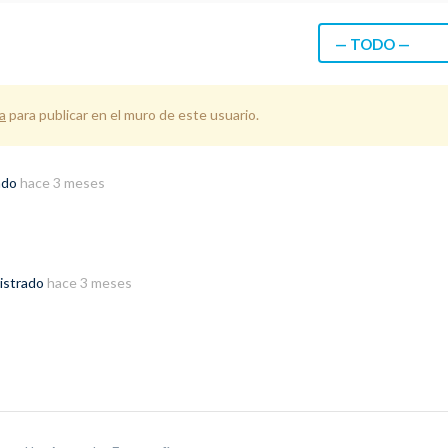
— TODO —
a
para publicar en el muro de este usuario.
ado
hace 3 meses
gistrado
hace 3 meses