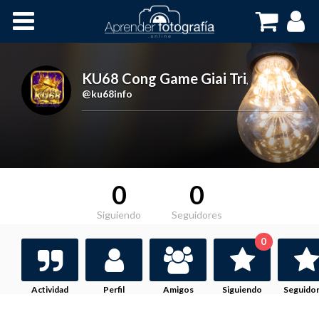
Inicio
Cursos OnLine
KU68 Cong Game Giai Tri
,
@ku68info
0
0
Siguiendo
Seguidores
0
Actividad
Perfil
Amigos
Siguiendo
Seguido