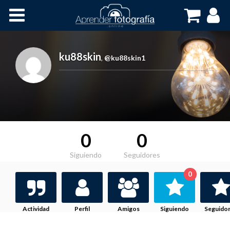
Inicio
Cursos OnLine
ku88skin
,
@ku88skin1
0
0
Siguiendo
Seguidores
0
Actividad
Perfil
Amigos
Siguiendo
Seguido