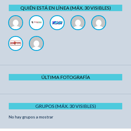
QUIÉN ESTÁ EN LÍNEA (MÁX. 30 VISIBLES)
ÚLTIMA FOTOGRAFÍA
GRUPOS (MÁX. 30 VISIBLES)
No hay grupos a mostrar