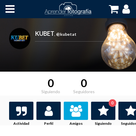
Inicio
Cursos OnLine
KUBET
,
@kubetat
0
0
Siguiendo
Seguidores
0
Actividad
Perfil
Amigos
Siguiendo
Seguido