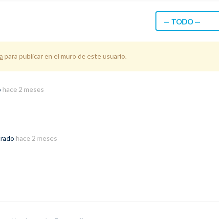
— TODO —
a
para publicar en el muro de este usuario.
o
hace 2 meses
trado
hace 2 meses