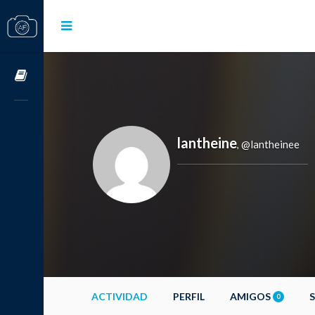
Cursos OnLine
lantheine
@lantheinee
,
ACTIVIDAD
PERFIL
AMIGOS
0