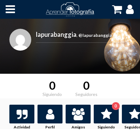
Inicio
Cursos OnLine
lapurabanggia
,
@lapurabanggia
0
0
Siguiendo
Seguidores
0
Actividad
Perfil
Amigos
Siguiendo
Seguido