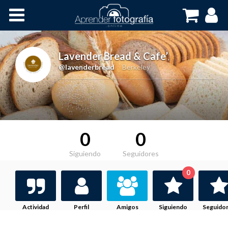
Inicio
Cursos OnLine
Lavender Bread & Cafe’
,
@lavenderbread
Berkeley
0
0
Siguiendo
Seguidores
0
Actividad
Perfil
Amigos
Siguiendo
Seguido