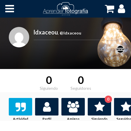
Inicio
Cursos OnLine
ldxaceou
,
@ldxaceou
0
0
Siguiendo
Seguidores
0
Actividad
Perfil
Amigos
Siguiendo
Seguido