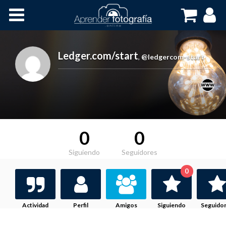
Inicio
Cursos OnLine
Ledger.com/start
,
@ledgercom-start
0
0
Siguiendo
Seguidores
0
Actividad
Perfil
Amigos
Siguiendo
Seguido