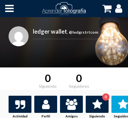
Inicio
Cursos OnLine
ledger wallet
,
@ledgrstrtcom
0
0
Siguiendo
Seguidores
0
Actividad
Perfil
Amigos
Siguiendo
Seguido