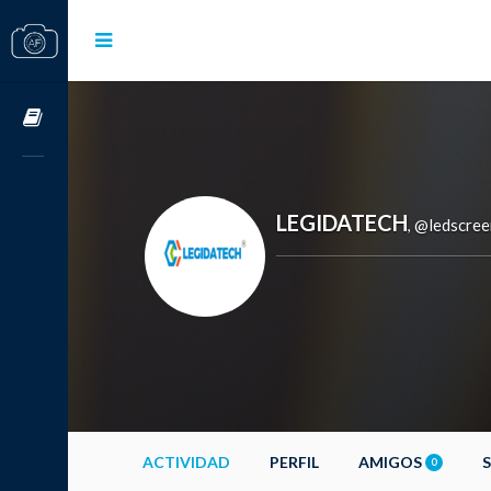
Cursos OnLine
LEGIDATECH
@ledscree
,
ACTIVIDAD
PERFIL
AMIGOS
0