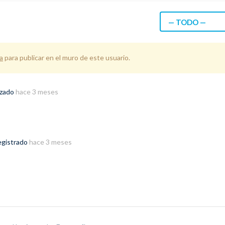
— TODO —
a
para publicar en el muro de este usuario.
izado
hace 3 meses
egistrado
hace 3 meses