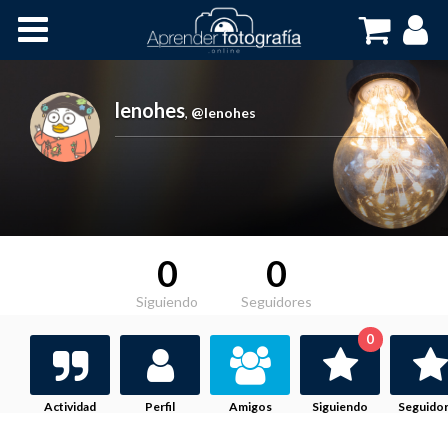
Inicio
Cursos OnLine
lenohes
,
@lenohes
0
0
Siguiendo
Seguidores
0
Actividad
Perfil
Amigos
Siguiendo
Seguido