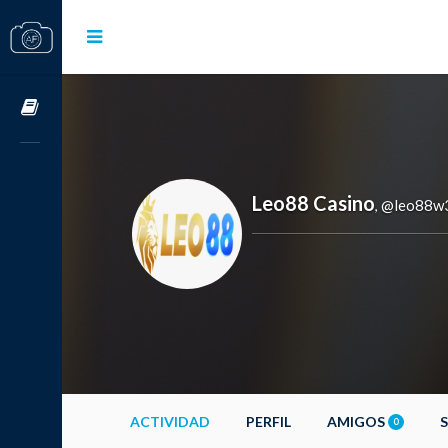
Cursos OnLine
Leo88 Casino
@leo88w
,
ACTIVIDAD
PERFIL
AMIGOS
0