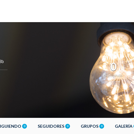
3b
0
Siguiendo
SIGUIENDO
SEGUIDORES
GRUPOS
GALERÍA
0
0
0