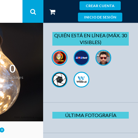
CREAR CUENTA
INICIO DE SESIÓN
QUIÉN ESTÁ EN LÍNEA (MÁX. 30
VISIBLES)
0
Seguidores
ÚLTIMA FOTOGRAFÍA
0