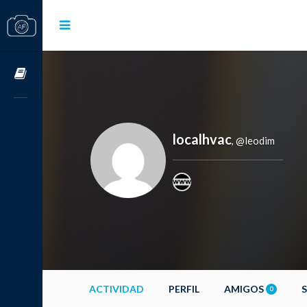
Cursos OnLine
localhvac
@leodim
,
ACTIVIDAD
PERFIL
AMIGOS
0