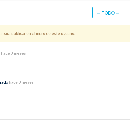
— TODO —
a
para publicar en el muro de este usuario.
o
hace 3 meses
trado
hace 3 meses