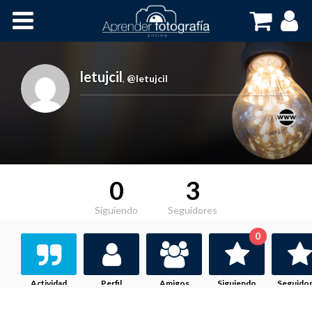
Inicio
Cursos OnLine
letujcil
,
@letujcil
0
3
Siguiendo
Seguidores
0
Actividad
Perfil
Amigos
Siguiendo
Seguido