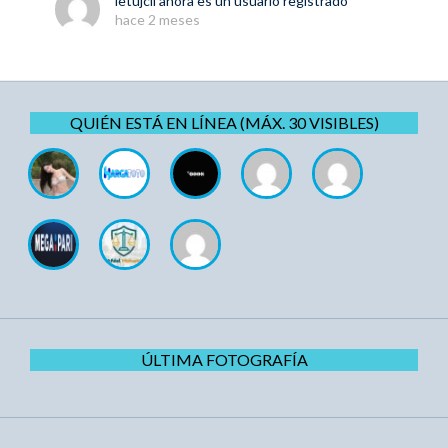
letujcil
ahora es un usuario registrado
hace 2 meses
QUIÉN ESTÁ EN LÍNEA (MÁX. 30 VISIBLES)
ÚLTIMA FOTOGRAFÍA