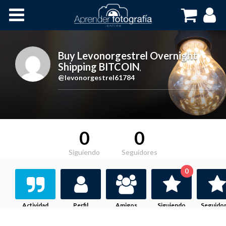
Inicio
Cursos OnLine
Buy Levonorgestrel Overnight
Shipping BITCOIN
,
@levonorgestrel61784
0
0
Siguiendo
Seguidores
0
Actividad
Perfil
Amigos
Siguiendo
Seguido