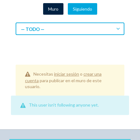
Muro
Siguiendo
— TODO —
Necesitas
iniciar sesión
o
crear una
cuenta
para publicar en el muro de este
usuario.
This user isn't following anyone yet.