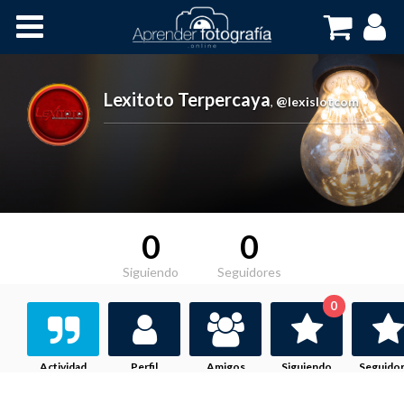
Inicio
Cursos OnLine
Lexitoto Terpercaya
,
@lexislotcom
0
0
Siguiendo
Seguidores
0
Actividad
Perfil
Amigos
Siguiendo
Seguido