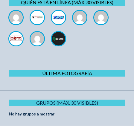
QUIÉN ESTÁ EN LÍNEA (MÁX. 30 VISIBLES)
ÚLTIMA FOTOGRAFÍA
GRUPOS (MÁX. 30 VISIBLES)
No hay grupos a mostrar