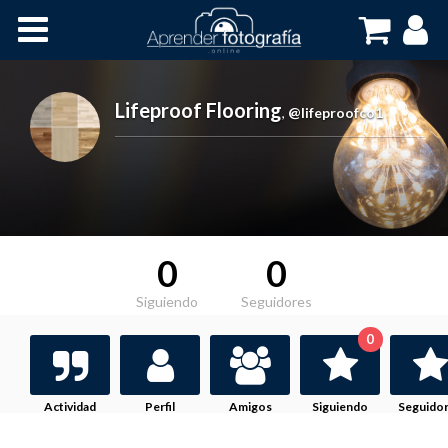
Inicio
Cursos OnLine
Lifeproof Flooring
,
@lifeproofco1
0
0
Siguiendo
Seguidores
0
Actividad
Perfil
Amigos
Siguiendo
Seguido