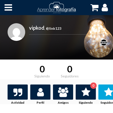
Inicio
Cursos OnLine
vipkod
,
@link123
0
0
Siguiendo
Seguidores
0
Actividad
Perfil
Amigos
Siguiendo
Seguido