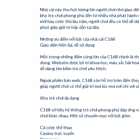
Nhà cái này thu hút lượng lớn người chơi nhờ giao diệ
kho trò chơi phong phú đến từ nhiều nhà phát hành nổ
mới hay cược thủ lâu năm, người chơi đều có thể dễ 
phút giây giải trí hấp dẫn tại đây.
Những ưu điểm nổi bật của nhà cái C168
Giao diện hiện đại, dễ sử dụng
Một trong những điểm cộng lớn của C168 chính là thiế
dùng. Website được bố trí khoa học, màu sắc hài hòa 
dễ dàng tìm kiếm trò chơi yêu thích.
Ngoài phiên bản web, C168 còn hỗ trợ trên điện thoại
giúp người chơi có thể giải trí mọi lúc mọi nơi chỉ với v
Kho trò chơi đa dạng
C168 sở hữu hệ thống trò chơi phong phú đáp ứng nh
chơi khác nhau. Một số chuyên mục nổi bật gồm:
Cá cược thể thao
Casino trực tuyến