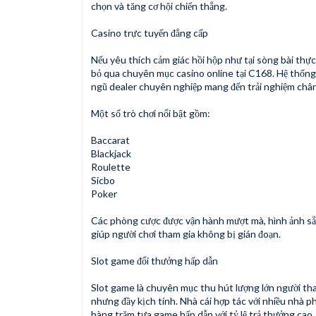
chọn và tăng cơ hội chiến thắng.
Casino trực tuyến đẳng cấp
Nếu yêu thích cảm giác hồi hộp như tại sòng bài thực
bỏ qua chuyên mục casino online tại C168. Hệ thống
ngũ dealer chuyên nghiệp mang đến trải nghiệm chân
Một số trò chơi nổi bật gồm:
Baccarat
Blackjack
Roulette
Sicbo
Poker
Các phòng cược được vận hành mượt mà, hình ảnh sắc 
giúp người chơi tham gia không bị gián đoạn.
Slot game đổi thưởng hấp dẫn
Slot game là chuyên mục thu hút lượng lớn người tham
nhưng đầy kịch tính. Nhà cái hợp tác với nhiều nhà 
hàng trăm tựa game hấp dẫn với tỷ lệ trả thưởng cao.