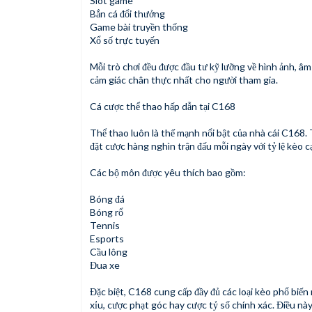
Slot game
Bắn cá đổi thưởng
Game bài truyền thống
Xổ số trực tuyến
Mỗi trò chơi đều được đầu tư kỹ lưỡng về hình ảnh, â
cảm giác chân thực nhất cho người tham gia.
Cá cược thể thao hấp dẫn tại C168
Thể thao luôn là thế mạnh nổi bật của nhà cái C168. T
đặt cược hàng nghìn trận đấu mỗi ngày với tỷ lệ kèo c
Các bộ môn được yêu thích bao gồm:
Bóng đá
Bóng rổ
Tennis
Esports
Cầu lông
Đua xe
Đặc biệt, C168 cung cấp đầy đủ các loại kèo phổ biến
xỉu, cược phạt góc hay cược tỷ số chính xác. Điều nà