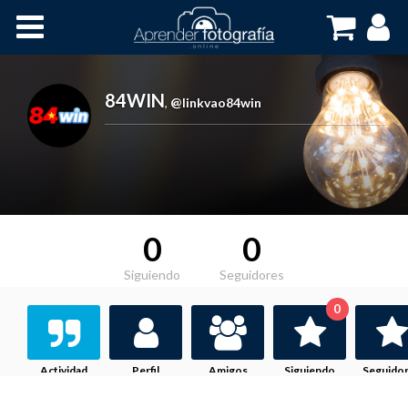
Inicio
Cursos OnLine
84WIN
,
@linkvao84win
0
0
Siguiendo
Seguidores
0
Actividad
Perfil
Amigos
Siguiendo
Seguido