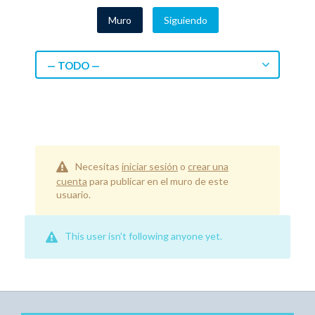
Muro
Siguiendo
— TODO —
Necesitas
iniciar sesión
o
crear una
cuenta
para publicar en el muro de este
usuario.
This user isn't following anyone yet.