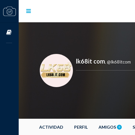
Cursos OnLine
lk68it com
@lk68itcom
,
ACTIVIDAD
PERFIL
AMIGOS
0