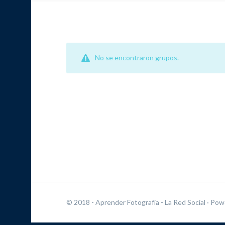
No se encontraron grupos.
© 2018 - Aprender Fotografía - La Red Social
· Pow