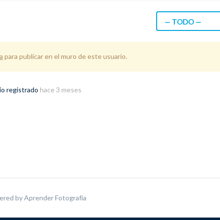
— TODO —
a
para publicar en el muro de este usuario.
io registrado
hace 3 meses
ered by
Aprender Fotografía