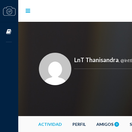
Cursos OnLine
LnT Thanisandra
@lntt
,
ACTIVIDAD
PERFIL
AMIGOS
0