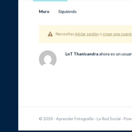
Muro
Siguiendo
Necesitas
iniciar sesión
o
crear una cuent
LnT Thanisandra
ahora es un usuar
© 2018 - Aprender Fotografía - La Red Social
· Pow