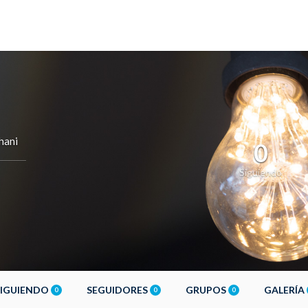
hani
0
Siguiendo
SIGUIENDO
SEGUIDORES
GRUPOS
GALERÍA
0
0
0