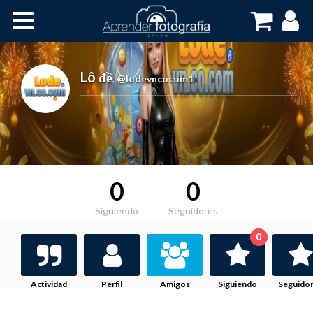
Inicio
Cursos OnLine
Lô đề
,
@lodevncocom1
0
0
Siguiendo
Seguidores
0
Actividad
Perfil
Amigos
Siguiendo
Seguido