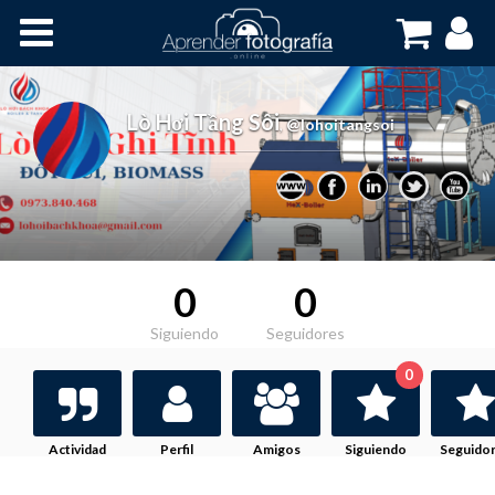
Inicio
Cursos OnLine
Lò Hơi Tầng Sôi
,
@lohoitangsoi
0
0
Siguiendo
Seguidores
0
Actividad
Perfil
Amigos
Siguiendo
Seguido