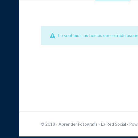
Lo sentimos, no hemos encontrado usuari
© 2018 - Aprender Fotografía - La Red Social
· Pow