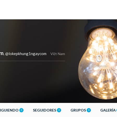
om
@lokepkhung1ngaycom
,
Việt Nam
0
Siguiendo
SIGUIENDO
SEGUIDORES
GRUPOS
GALERÍA
0
0
0