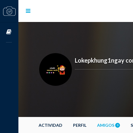
Cursos OnLine
Lokepkhung1ngay c
ACTIVIDAD
PERFIL
AMIGOS
0