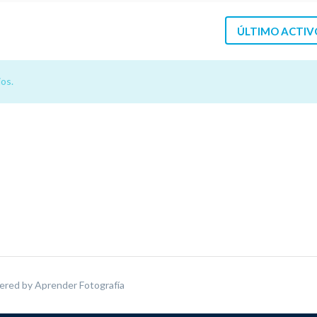
ÚLTIMO ACTIV
os.
ered by
Aprender Fotografía