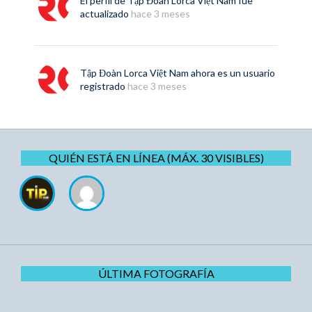
El perfil de
Tập Đoàn Lorca Việt Nam
fue
actualizado
hace 3 meses
Tập Đoàn Lorca Việt Nam
ahora es un usuario
registrado
hace 3 meses
QUIÉN ESTÁ EN LÍNEA (MÁX. 30 VISIBLES)
ÚLTIMA FOTOGRAFÍA