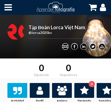
Inicio
Cursos OnLine
Tập Đoàn Lorca Việt Nam
,
@lorca2025kv
0
0
Siguiendo
Seguidores
0
Actividad
Perfil
Amigos
Siguiendo
Seguido