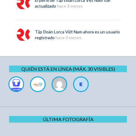
El perfil de
Tập Đoàn Lorca Việt Nam
fue
actualizado
hace 3 meses
Tập Đoàn Lorca Việt Nam
ahora es un usuario
registrado
hace 3 meses
QUIÉN ESTÁ EN LÍNEA (MÁX. 30 VISIBLES)
ÚLTIMA FOTOGRAFÍA