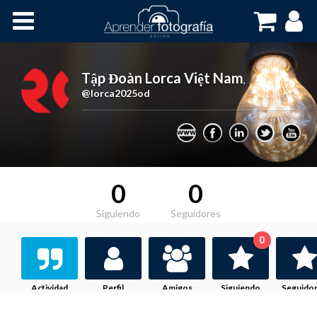
Inicio
Cursos OnLine
Tập Đoàn Lorca Việt Nam
,
@lorca2025od
0
0
Siguiendo
Seguidores
0
Actividad
Perfil
Amigos
Siguiendo
Seguido