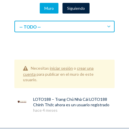
Muro
Siguiendo
— TODO —
Necesitas
iniciar sesión
o
crear una
cuenta
para publicar en el muro de este
usuario.
LOTO188 – Trang Chủ Nhà Cái LOTO188
Chính Thức
ahora es un usuario registrado
hace 4 meses