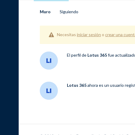
Muro
Siguiendo
Necesitas
iniciar sesión
o
crear una cuent
El perfil de
Lotus 365
fue actualiza
Lotus 365
ahora es un usuario regi