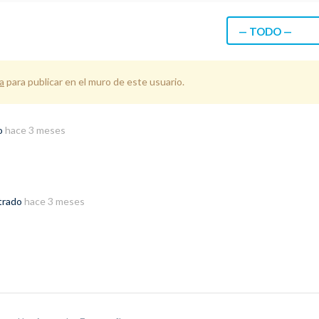
— TODO —
a
para publicar en el muro de este usuario.
do
hace 3 meses
strado
hace 3 meses