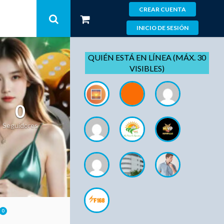
CREAR CUENTA
INICIO DE SESIÓN
QUIÉN ESTÁ EN LÍNEA (MÁX. 30
VISIBLES)
0
Seguidores
0