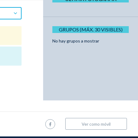
GRUPOS (MÁX. 30 VISIBLES)
No hay grupos a mostrar