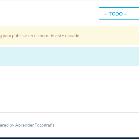
— TODO —
a
para publicar en el muro de este usuario.
ered by
Aprender Fotografía