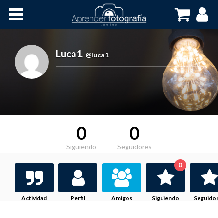
Inicio
Cursos OnLine
Luca1
,
@luca1
0
0
Siguiendo
Seguidores
0
Actividad
Perfil
Amigos
Siguiendo
Seguido