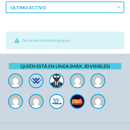
ÚLTIMO ACTIVO
No se encontraron grupos.
QUIÉN ESTÁ EN LÍNEA (MÁX. 30 VISIBLES)