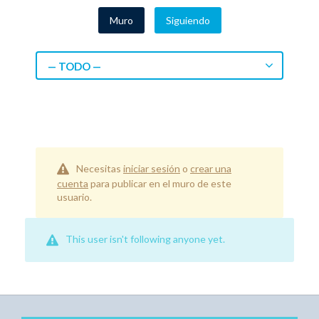
Muro
Siguiendo
— TODO —
Necesitas
iniciar sesión
o
crear una
cuenta
para publicar en el muro de este
usuario.
This user isn't following anyone yet.