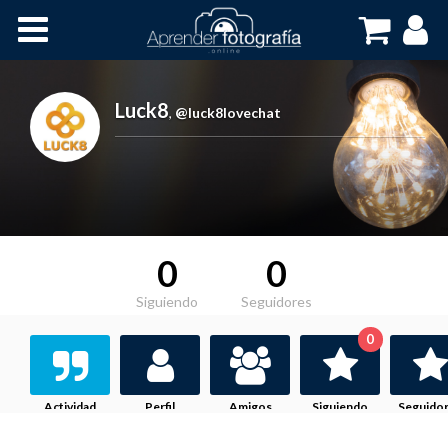
Inicio
Cursos OnLine
Luck8
,
@luck8lovechat
0
0
Siguiendo
Seguidores
0
Actividad
Perfil
Amigos
Siguiendo
Seguido